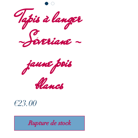
Tapis à langer
-Séveriane -
jaune pois
blancs
Prix
€23.00
Rupture de stock