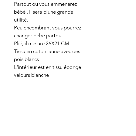
Partout ou vous emmenerez
bébé , il sera d'une grande
utilité.
Peu encombrant vous pourrez
changer bebe partout
Plié, il mesure 26X21 CM
Tissu en coton jaune avec des
pois blancs
L'intérieur est en tissu éponge
velours blanche
Deux bouton en tissu assorti
au dessus ferme ce tapis à
langer.
Ouvert il mesure H74 L 55
Lavable à 60°