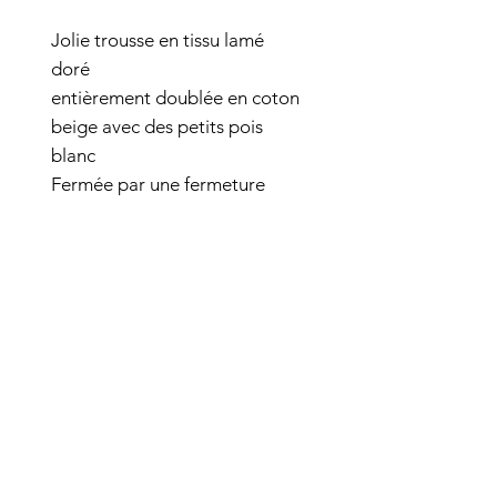
Jolie trousse en tissu lamé
doré
entièrement doublée en coton
beige avec des petits pois
blanc
Fermée par une fermeture
éclair ocre et un gland
Une feuille thermocollé doré
sur le devant
100% coton
Dimension : H18 L 22.5