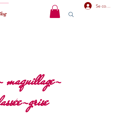
Se connecter
log
 - maquillage-
assée-grise