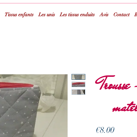
Tissus enfants
Les unis
Les tissus enduits
Avis
Contact
B
Trousse
matel
Prix
€8.00