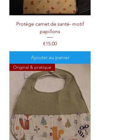
Protège carnet de santé- motif
papillons
Prix
€15.00
Ajouter au panier
Original & pratique