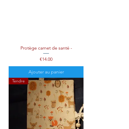
Protège carnet de santé -
Prix
€14.00
Ajouter au panier
Tendre