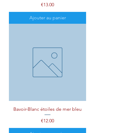
Prix
€13.00
Ajouter au panier
Bavoir-Blanc étoiles de mer bleu
Prix
€12.00