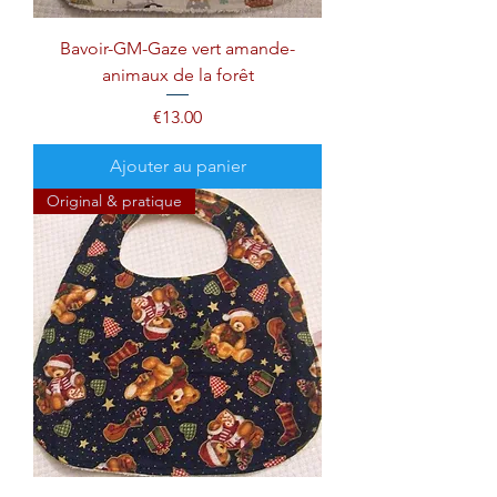
Bavoir-GM-Gaze vert amande-
animaux de la forêt
Prix
€13.00
Ajouter au panier
Original & pratique