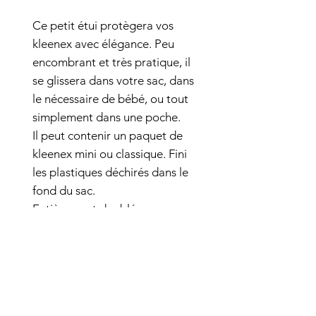
Ce petit étui protègera vos
kleenex avec élégance. Peu
encombrant et très pratique, il
se glissera dans votre sac, dans
le nécessaire de bébé, ou tout
simplement dans une poche.
Il peut contenir un paquet de
kleenex mini ou classique. Fini
les plastiques déchirés dans le
fond du sac.
Entièrement doublé
Tissu plume de paon vert
Intérieur jaune paille
Tissu 100% coton
Lavable
Dimension :13,5X 10