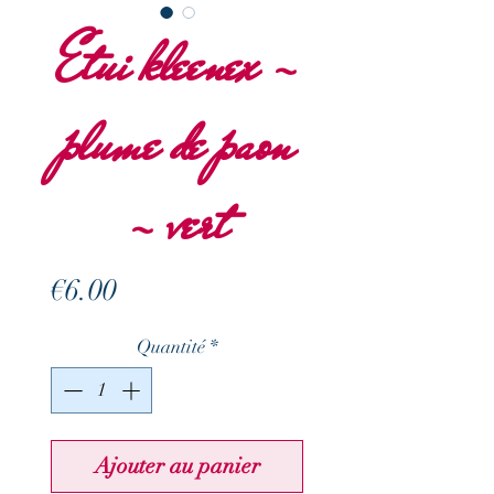
Etui kleenex -
plume de paon
- vert
Prix
€6.00
Quantité
*
Ajouter au panier