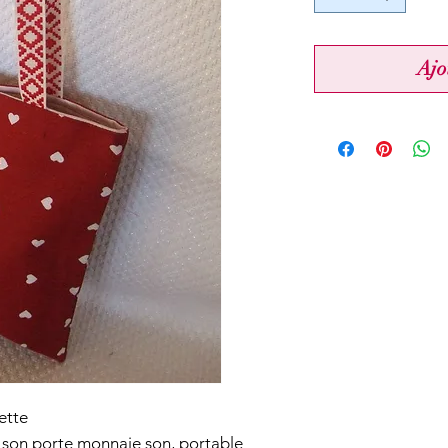
Ajo
ette
e son porte monnaie son, portable