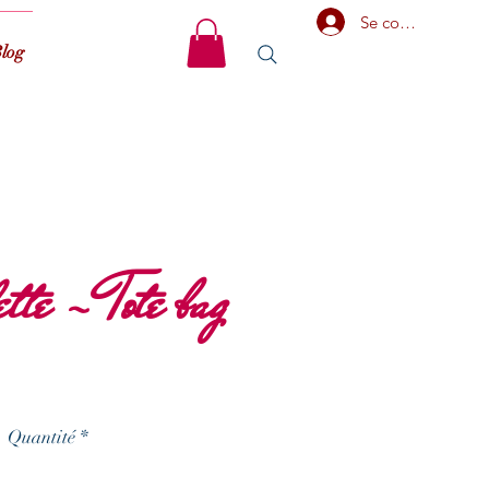
Se connecter
log
ette - Tote bag
Quantité
*